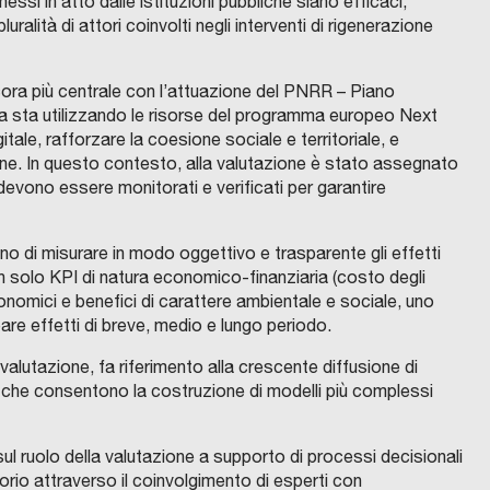
essi in atto dalle istituzioni pubbliche siano efficaci,
uralità di attori coinvolti negli interventi di rigenerazione
cora più centrale con l’attuazione del PNRR – Piano
lia sta utilizzando le risorse del programma europeo Next
ale, rafforzare la coesione sociale e territoriale, e
one. In questo contesto, alla valutazione è stato assegnato
he devono essere monitorati e verificati per garantire
tono di misurare in modo oggettivo e trasparente gli effetti
non solo KPI di natura economico-finanziaria (costo degli
conomici e benefici di carattere ambientale e sociale, uno
ipare effetti di breve, medio e lungo periodo.
 valutazione, fa riferimento alla crescente diffusione di
iale che consentono la costruzione di modelli più complessi
e sul ruolo della valutazione a supporto di processi decisionali
ritorio attraverso il coinvolgimento di esperti con