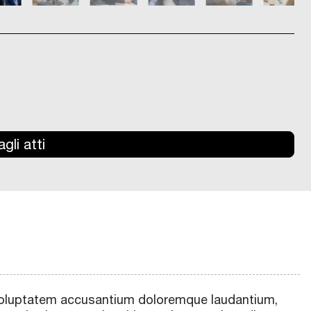
gli atti
t voluptatem accusantium doloremque laudantium,