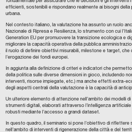
fondamentale per assicurare che le decisioni e gli interventi m
efficienti, sostenibili e rispondano realmente ai bisogni della pl
urbana.
Nel contesto italiano, la valutazione ha assunto un ruolo an
Nazionale di Ripresa e Resilienza, lo strumento con cui l’Ita
Generation EU per promuovere la transizione ecologica e digit
migliorare la capacità operativa della pubblica amministrazi
il ruolo di definire obiettivi misurabili, milestone e target, c
l’erogazione dei fondi europei.
In aggiunta alla definizione di criteri e indicatori che permet
della politica sulle diverse dimensioni in gioco, includendo 
interventi, risorse impiegate, etc.) ma anche effetti extra-e
degli aspetti centrali della valutazione è la capacità di antic
Un ulteriore elemento di attenzione nell’ambito dei modelli di
strumenti digitali, elaborati attraverso l’intelligenza artific
robusti mediante l’accesso a grandi dataset.
In questo quadro, il seminario si pone l’obiettivo di rifletter
nell’ambito di interventi di rigenerazione della città e del ter