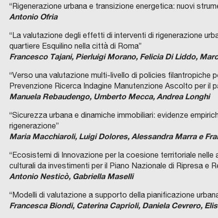
“Rigenerazione urbana e transizione energetica: nuovi strumen
Antonio Ofria
“La valutazione degli effetti di interventi di rigenerazione ur
quartiere Esquilino nella città di Roma”
Francesco Tajani, Pierluigi Morano, Felicia Di Liddo, Mar
“Verso una valutazione multi-livello di policies filantropiche
Prevenzione Ricerca Indagine Manutenzione Ascolto per il pa
Manuela Rebaudengo, Umberto Mecca, Andrea Longhi
“Sicurezza urbana e dinamiche immobiliari: evidenze empiriche
rigenerazione”
Maria Macchiaroli, Luigi Dolores, Alessandra Marra e Fr
“Ecosistemi di Innovazione per la coesione territoriale nelle 
culturali da investimenti per il Piano Nazionale di Ripresa e R
Antonio Nesticò, Gabriella Maselli
“Modelli di valutazione a supporto della pianificazione urban
Francesca Biondi, Caterina Caprioli, Daniela Cevrero, Elis