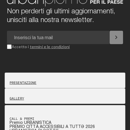
Non perderti gli ultimi aggiornamenti,
unisciti alla nostra newsletter.
chevron_right
Accetto i
termini e le condizioni
PRESENTAZIONE
GALLERY
CALL & PREMI
Premio URBANISTICA
PREMIO CITTÀ ACCESSIBILI A TUTTƏ 2026