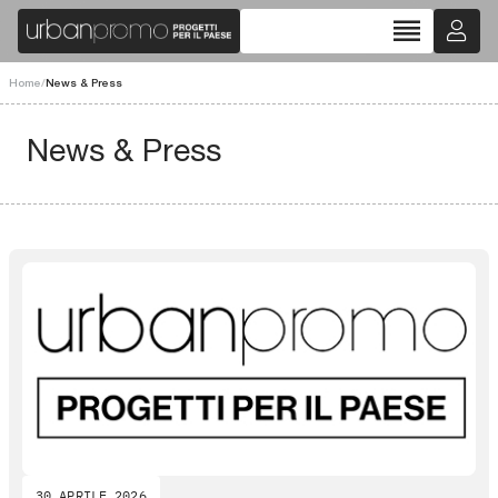
reorder
Home
/
News & Press
News & Press
30 APRILE 2026