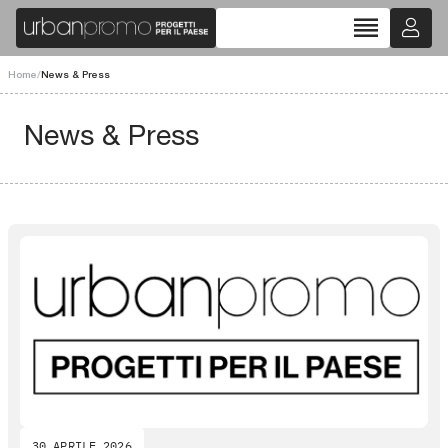
reorder
Home
/
News & Press
News & Press
30 APRILE 2026