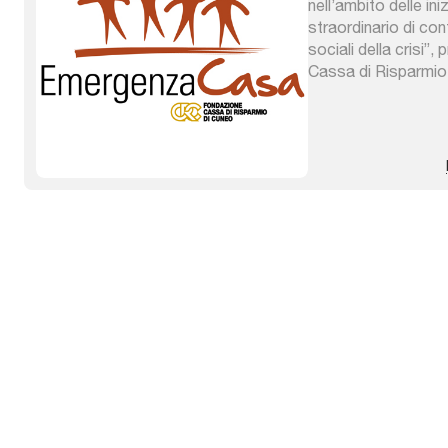
nell’ambito delle ini
straordinario di co
sociali della crisi
Cassa di Risparmio 
articolare interventi
target di popolazion
crisi economica. A 
sempre più pressant