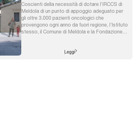
Coscienti della necessità di dotare l’IRCCS di
Meldola di un punto di appoggio adeguato per
gli oltre 3.000 pazienti oncologici che
provengono ogni anno da fuori regione, l’Istituto
stesso, il Comune di Meldola e la Fondazione
Cassa dei Risparmi di Forlì hanno condiviso
l’idea di rifunzionalizzare l’inutilizzato ex
orfanotrofio “San Giuseppe”. Il progetto è
Leggi
seguito ...