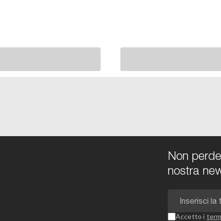
Non perdert
nostra new
Accetto i
term