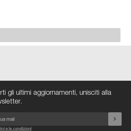
i gli ultimi aggiornamenti, unisciti alla
sletter.
chevron_right
ini e le condizioni