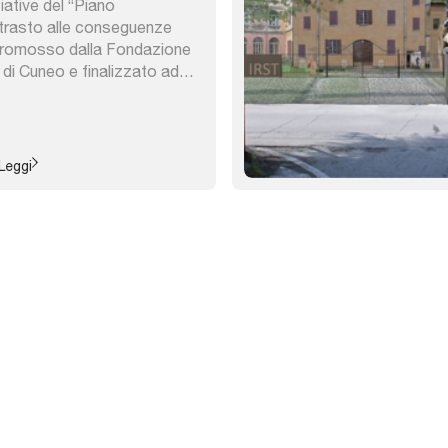
ziative del “Piano
ntrasto alle conseguenze
”, promosso dalla Fondazione
di Cuneo e finalizzato ad
 per specifici problemi e
e colpiti dal perdurare dalla
partire dalla domanda
e sul tema della casa ...
Leggi