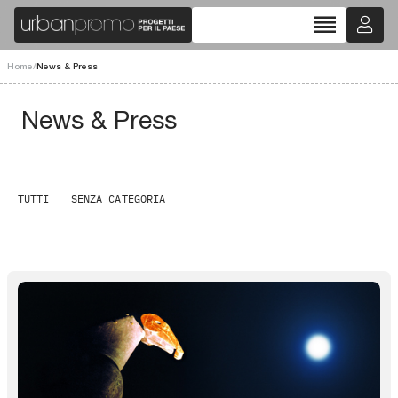
reorder
Home
/
News & Press
News & Press
TUTTI
SENZA CATEGORIA