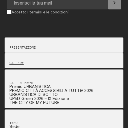
chevron_right
Accetto i
termini e le condizioni
PRESENTAZIONE
GALLERY
CALL & PREMI
Premio URBANISTICA
PREMIO CITTÀ ACCESSIBILI A TUTTƏ 2026
URBANISTICA DI SOTTO
UPhD Green 2026 – IX Edizione
THE CITY OF MY FUTURE
INFO
Sede