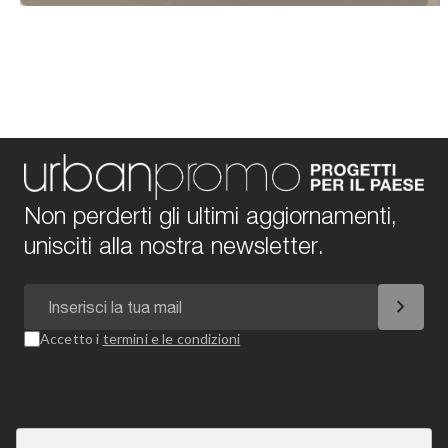
Non perderti gli ultimi aggiornamenti,
unisciti alla nostra newsletter.
chevron_right
Accetto i
termini e le condizioni