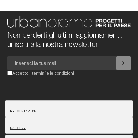
Non perderti gli ultimi aggiornamenti,
unisciti alla nostra newsletter.
chevron_right
Accetto i
termini e le condizioni
PRESENTAZIONE
GALLERY