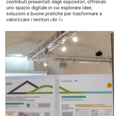
Scopri
Scopri
Scopri
Scopri
Scopri
Scopri
Scopri
Scopri
Scopri
Scopri
Scopri
Scopri
Scopri
Sco
Sc
S
contributi presentati dagli espositori, offrendo
a
o
i
a
o
”
a
a
o
i
A
e
e
a
i
”
”
a
uno spazio digitale in cui esplorare idee,
Scopri
Scopri
Scopri
Scopri
Scopri
Scopri
Scopri
Scopri
Scopri
Scopri
Scopri
Scopri
Scopri
Scopri
Scopri
Scopri
Scopri
Scopr
soluzioni e buone pratiche per trasformare e
valorizzare i territori.<br />