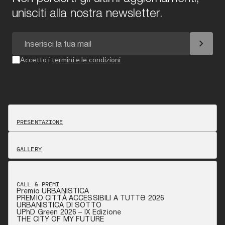
unisciti alla nostra newsletter.
chevron_right
Accetto i
termini e le condizioni
PRESENTAZIONE
GALLERY
CALL & PREMI
Premio URBANISTICA
PREMIO CITTÀ ACCESSIBILI A TUTTƏ 2026
URBANISTICA DI SOTTO
UPhD Green 2026 – IX Edizione
THE CITY OF MY FUTURE