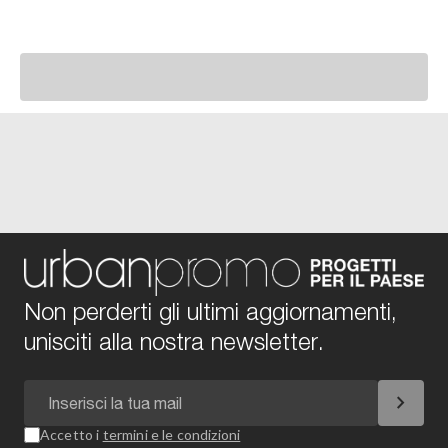
Non perderti gli ultimi aggiornamenti,
unisciti alla nostra newsletter.
chevron_right
Accetto i
termini e le condizioni