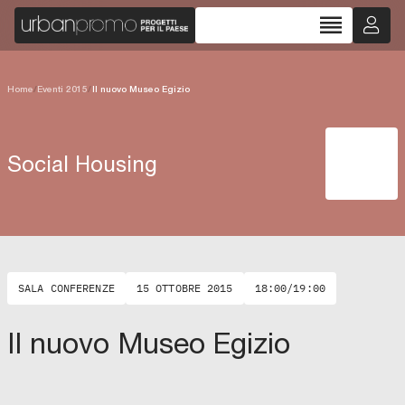
reorder
Home
/
Eventi 2015
/
Il nuovo Museo Egizio
Social Housing
SALA CONFERENZE
15 OTTOBRE 2015
18:00/19:00
Il nuovo Museo Egizio