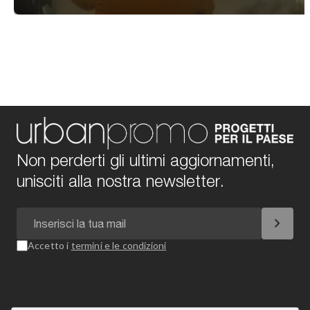
Non perderti gli ultimi aggiornamenti,
unisciti alla nostra newsletter.
chevron_right
Accetto i
termini e le condizioni