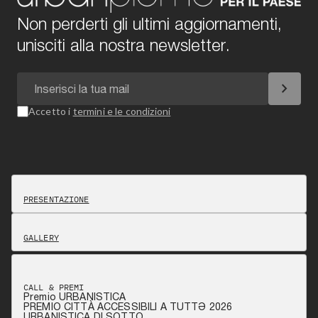
Non perderti gli ultimi aggiornamenti,
unisciti alla nostra newsletter.
chevron_right
Accetto i
termini e le condizioni
PRESENTAZIONE
GALLERY
CALL & PREMI
Premio URBANISTICA
PREMIO CITTÀ ACCESSIBILI A TUTTƏ 2026
URBANISTICA DI SOTTO