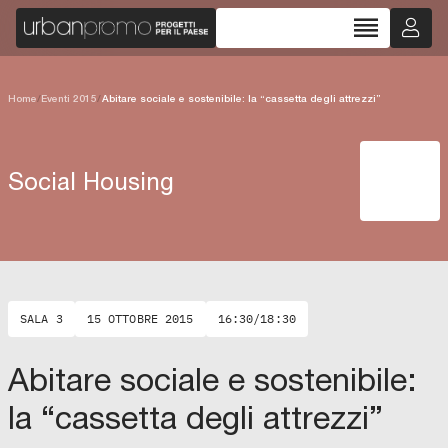
reorder
Home
/
Eventi 2015
/
Abitare sociale e sostenibile: la “cassetta degli attrezzi”
Social Housing
SALA 3
15 OTTOBRE 2015
16:30/18:30
Abitare sociale e sostenibile:
la “cassetta degli attrezzi”