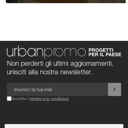
Non perderti gli ultimi aggiornamenti,
unisciti alla nostra newsletter.
chevron_right
Accetto i
termini e le condizioni