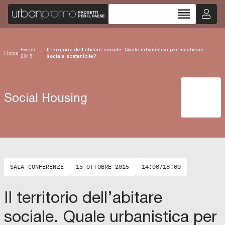
reorder
Eventi
Il territorio dell’abitare sociale. Quale urbanistica per un abitare
Home
/
/
2015
sociale sostenibile?
Social Housing
SALA CONFERENZE
15 OTTOBRE 2015
14:00/18:00
Il territorio dell’abitare
sociale. Quale urbanistica per