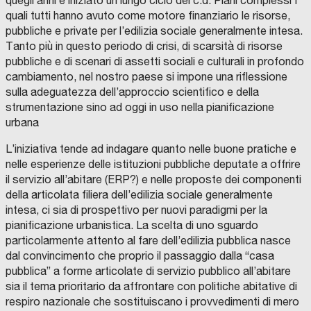
quegli anni è iniziato un lungo ciclo dei c.d. Piani complessi I
quali tutti hanno avuto come motore finanziario le risorse,
pubbliche e private per l’edilizia sociale generalmente intesa.
Tanto più in questo periodo di crisi, di scarsità di risorse
pubbliche e di scenari di assetti sociali e culturali in profondo
cambiamento, nel nostro paese si impone una riflessione
sulla adeguatezza dell’approccio scientifico e della
strumentazione sino ad oggi in uso nella pianificazione
urbana
L’iniziativa tende ad indagare quanto nelle buone pratiche e
nelle esperienze delle istituzioni pubbliche deputate a offrire
il servizio all’abitare (ERP?) e nelle proposte dei componenti
della articolata filiera dell’edilizia sociale generalmente
intesa, ci sia di prospettivo per nuovi paradigmi per la
pianificazione urbanistica. La scelta di uno sguardo
particolarmente attento al fare dell’edilizia pubblica nasce
dal convincimento che proprio il passaggio dalla “casa
pubblica” a forme articolate di servizio pubblico all’abitare
sia il tema prioritario da affrontare con politiche abitative di
respiro nazionale che sostituiscano i provvedimenti di mero