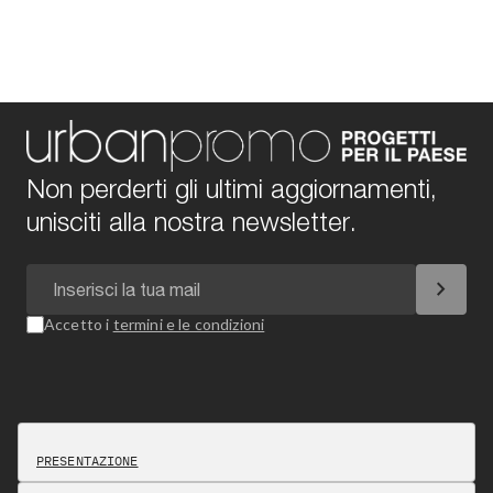
Non perderti gli ultimi aggiornamenti,
unisciti alla nostra newsletter.
chevron_right
Accetto i
termini e le condizioni
PRESENTAZIONE