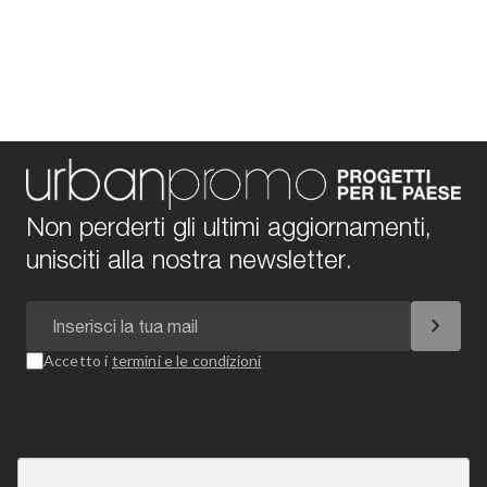
Non perderti gli ultimi aggiornamenti,
unisciti alla nostra newsletter.
chevron_right
Accetto i
termini e le condizioni