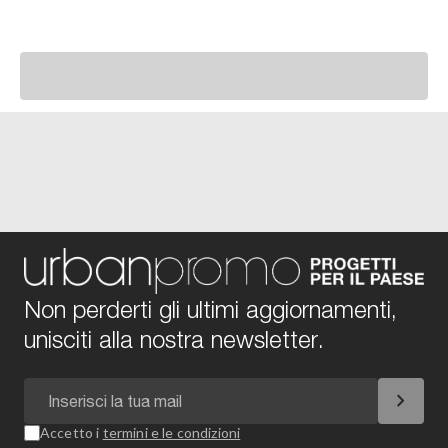
Non perderti gli ultimi aggiornamenti,
unisciti alla nostra newsletter.
chevron_right
Accetto i
termini e le condizioni