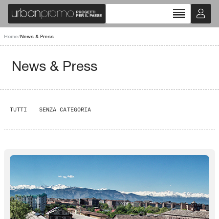
reorder
Home
/
News & Press
News & Press
TUTTI
SENZA CATEGORIA