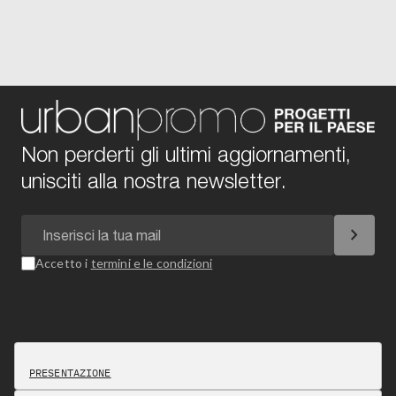
Non perderti gli ultimi aggiornamenti,
unisciti alla nostra newsletter.
chevron_right
Accetto i
termini e le condizioni
PRESENTAZIONE