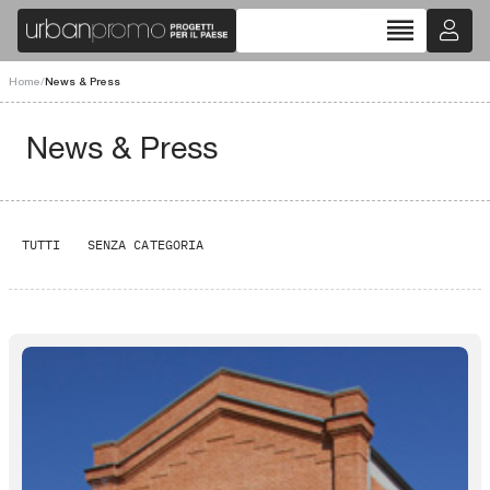
reorder
Home
/
News & Press
News & Press
TUTTI
SENZA CATEGORIA