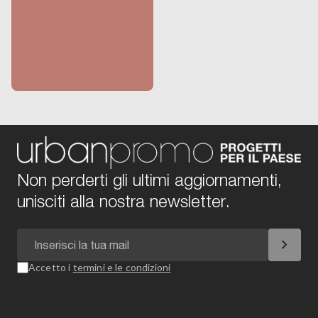
Non perderti gli ultimi aggiornamenti,
unisciti alla nostra newsletter.
chevron_right
Accetto i
termini e le condizioni