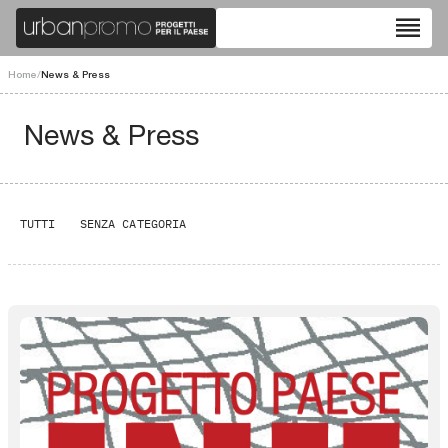
reorder
Home
/
News & Press
News & Press
TUTTI
SENZA CATEGORIA