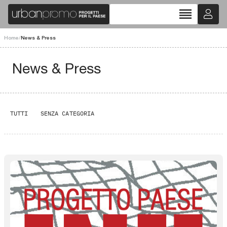
reorder
Home
/
News & Press
News & Press
TUTTI
SENZA CATEGORIA