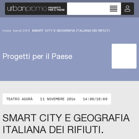
reorder
Home
/
Eventi 2016
/
SMART CITY E GEOGRAFIA ITALIANA DEI RIFIUTI.
Progetti per il Paese
TEATRO AGORÀ
11 NOVEMBRE 2016
14:00/18:00
SMART CITY E GEOGRAFIA
ITALIANA DEI RIFIUTI.