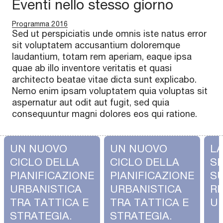
Eventi nello stesso giorno
Programma 2016
Sed ut perspiciatis unde omnis iste natus error
sit voluptatem accusantium doloremque
laudantium, totam rem aperiam, eaque ipsa
quae ab illo inventore veritatis et quasi
architecto beatae vitae dicta sunt explicabo.
Nemo enim ipsam voluptatem quia voluptas sit
aspernatur aut odit aut fugit, sed quia
consequuntur magni dolores eos qui ratione.
UN NUOVO
UN NUOVO
L
CICLO DELLA
CICLO DELLA
S
PIANIFICAZIONE
PIANIFICAZIONE
S
URBANISTICA
URBANISTICA
R
TRA TATTICA E
TRA TATTICA E
U
STRATEGIA.
STRATEGIA.