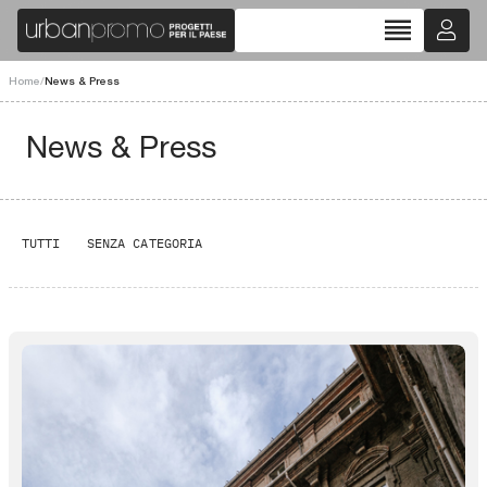
reorder
Home
/
News & Press
News & Press
TUTTI
SENZA CATEGORIA