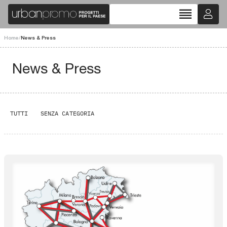
reorder
Home
/
News & Press
News & Press
TUTTI
SENZA CATEGORIA