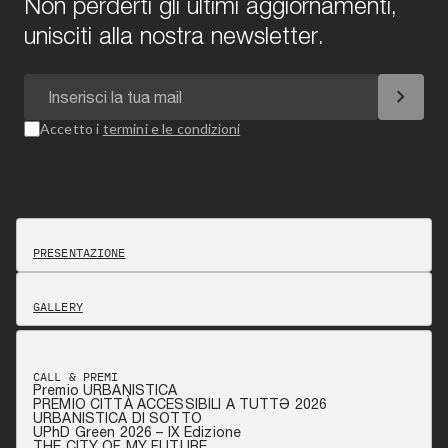
Non perderti gli ultimi aggiornamenti,
unisciti alla nostra newsletter.
chevron_right
Accetto i
termini e le condizioni
PRESENTAZIONE
GALLERY
CALL & PREMI
Premio URBANISTICA
PREMIO CITTÀ ACCESSIBILI A TUTTƏ 2026
URBANISTICA DI SOTTO
UPhD Green 2026 – IX Edizione
THE CITY OF MY FUTURE