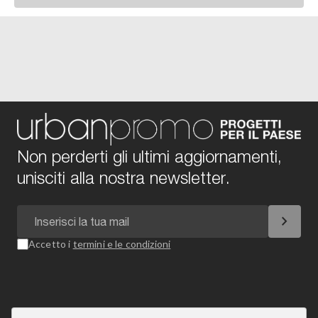
Non perderti gli ultimi aggiornamenti,
unisciti alla nostra newsletter.
chevron_right
Accetto i
termini e le condizioni