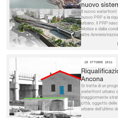
nuovo sistem
sostenibile
Il nuovo waterfront
nuovo PRP e la riqu
urbano. Il PRP nasc
Molise e dalla cond
altre Amministrazioni
dimensioni del layou
dell’insabbiamento 
per fasi, il soddisf
degli ...
28 OTTOBRE 2016
Riqualificazi
Ancona
Si tratta di un prog
waterfront urbano d
maggiormente strate
città, oggetto delle
urbane dell’ultimo 
susseguono 4 ambit