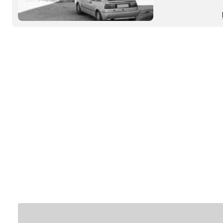
diversificati: Wate
caratterizzato dall
della grande frana 
Periferia ...