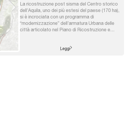
La ricostruzione post sisma del Centro storico
dell’Aquila, uno dei più estesi del paese (170 ha),
si è incrociata con un programma di
“modernizzazione” dell’armatura Urbana delle
città articolato nel Piano di Ricostruzione e
caratterizzatosi in più progetti innovativi in
corso di attuazione. Ne è derivato un “Centro
storico–Smart” cui si affianca una Vision
Leggi
Territoriale ...