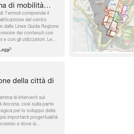
a di mobilità
 di Termoli comprende il
alificazione del centro
e dalle Linee Guida Regione
ivisione dei contenuti con
 e con gli utilizzatori. Le
t risolvono il problema
Leggi
portuale e con l’ampliamento
acimento dei futuri bisogni
one della città di
ramma di interventi sul
i Ancona, cioè sulla parte
gica per lo sviluppo della
 più importanti progettualità
decennio e dove si
i urbani connessi ma