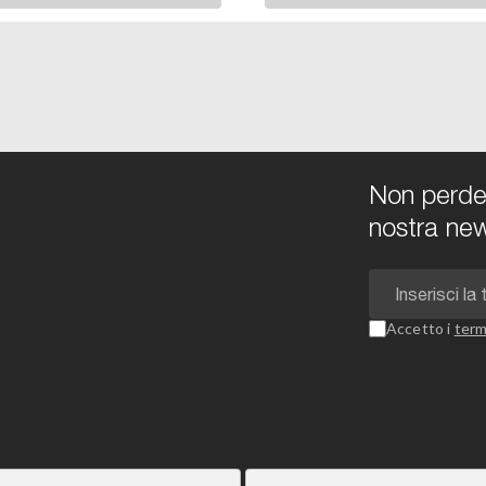
Non perdert
nostra new
Accetto i
term