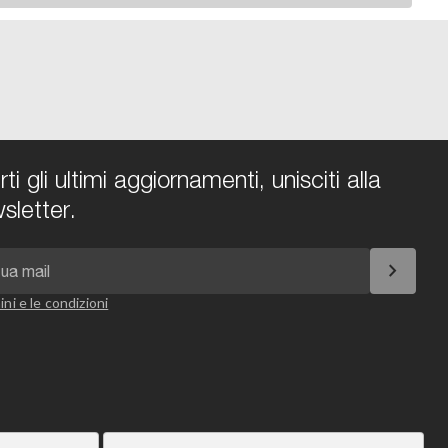
i gli ultimi aggiornamenti, unisciti alla
sletter.
chevron_right
ini e le condizioni