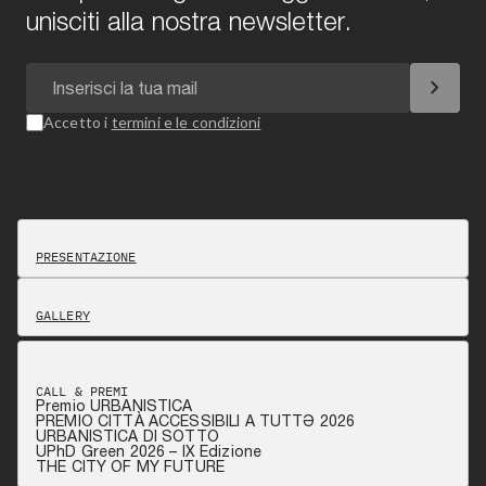
unisciti alla nostra newsletter.
chevron_right
Accetto i
termini e le condizioni
PRESENTAZIONE
GALLERY
CALL & PREMI
Premio URBANISTICA
PREMIO CITTÀ ACCESSIBILI A TUTTƏ 2026
URBANISTICA DI SOTTO
UPhD Green 2026 – IX Edizione
THE CITY OF MY FUTURE