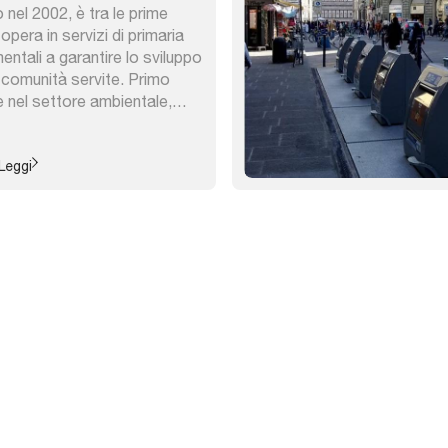
 nel 2002, è tra le prime
e opera in servizi di primaria
ntali a garantire lo sviluppo
le comunità servite. Primo
 nel settore ambientale,
 idrici, terzo nella
s e quinto nella vendita di
ppresenta la ...
Leggi