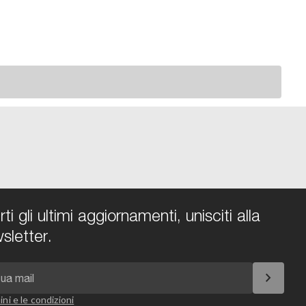
i gli ultimi aggiornamenti, unisciti alla
sletter.
chevron_right
ini e le condizioni