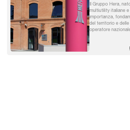
Il Gruppo Hera, nato
multiutility italiane 
importanza, fondame
del territorio e del
operatore nazionale
secondo per i servizi
distribuzione del ga
energia elettrica, ra