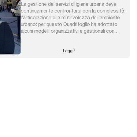
La gestione dei servizi di igiene urbana deve
continuamente confrontarsi con la complessità,
l’articolazione e la mutevolezza dell’ambiente
urbano: per questo Quadrifoglio ha adottato
alcuni modelli organizzativi e gestionali con
l’obiettivo di rispondere a diversi livelli di
sostenibilità ambientale, funzionale ed
economica della città. Pianificare i servizi è
Leggi
un’attività strettamente connessa all’uso della
città ed ...