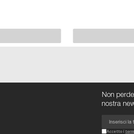
Non perdert
nostra new
Accetto i
term