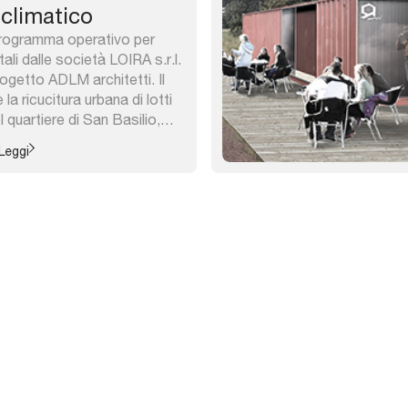
oclimatico
ogramma operativo per
li dalle società LOIRA s.r.l.
getto ADLM architetti. Il
 ricucitura urbana di lotti
el quartiere di San Basilio,
a periferia storica di Roma.
Leggi
po è stato interessato dal
a interventi di edilizia