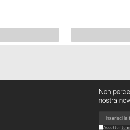
Non perdert
nostra new
Accetto i
term