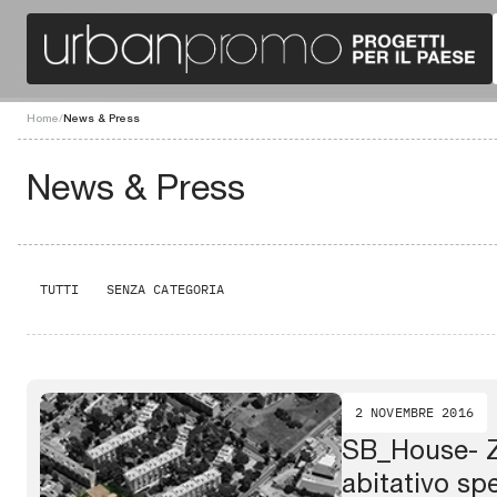
Home
/
News & Press
News & Press
TUTTI
SENZA CATEGORIA
2 NOVEMBRE 2016
SB_House- Z
abitativo sp