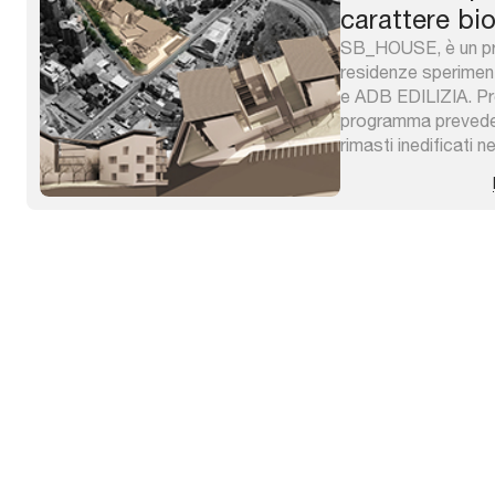
carattere bi
SB_HOUSE, è un pr
residenze sperimenta
e ADB EDILIZIA. Pro
programma prevede la
rimasti inedificati n
rappresentativo dell
Il quartiere nel tem
dopoguerra ad oggi d
pubblica ...