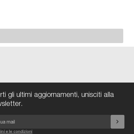
i gli ultimi aggiornamenti, unisciti alla
sletter.
chevron_right
ini e le condizioni