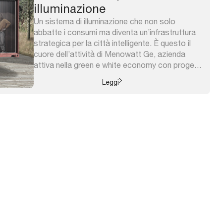
illuminazione
Un sistema di illuminazione che non solo
abbatte i consumi ma diventa un’infrastruttura
strategica per la città intelligente. È questo il
cuore dell’attività di Menowatt Ge, azienda
attiva nella green e white economy con progetti
e prodotti brevettati dedicati all’efficienza
Leggi
energetica. Una realtà che vanta una forte
esperienza nella pubblica illuminazione, con
interventi effettuati in ...