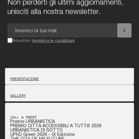
Non perderti gli ultimi aggiornamenti,
unisciti alla nostra newsletter.
chevron_right
Accetto i
termini e le condizioni
PRESENTAZIONE
GALLERY
CALL & PREMI
Premio URBANISTICA
PREMIO CITTÀ ACCESSIBILI A TUTTƏ 2026
URBANISTICA DI SOTTO
UPhD Green 2026 – IX Edizione
THE CITY OF MY FUTURE