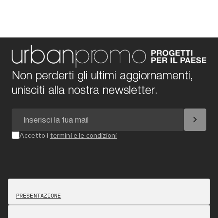
Non perderti gli ultimi aggiornamenti,
unisciti alla nostra newsletter.
chevron_right
Accetto i
termini e le condizioni
PRESENTAZIONE