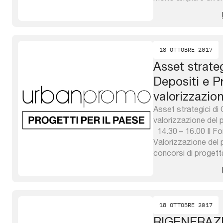
continuo e rapido sv
esprime in una molte
investimenti con car
18 OTTOBRE 2017
Asset strate
Depositi e Pr
valorizzazio
pubblico e t
Asset strategici di 
valorizzazione del 
14.30 – 16.00 Il Fo
Valorizzazione del 
concorsi di progett
Sangallo a Firenze 
CDPi Sgr Spa Le ci
soprattutto per sost
18 OTTOBRE 2017
RIGENERAZI