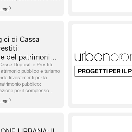
iluppo delle tecnologie; si
Leggi
plicità di progetti e di
atteristiche molto ...
gici di Cassa
estiti:
ne del patrimonio
urismo
Cassa Depositi e Prestiti:
patrimonio pubblico e turismo
ndo Investimenti per la
patrimonio pubblico:
azione per il complesso
e Sani a Bologna a cura di
Leggi
ttà europee si trasformano
ituzione e riqualificazione ...
ONE URBANA: IL