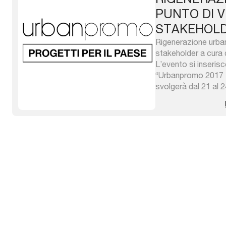
PUNTO DI V
STAKEHOL
Rigenerazione urbana
stakeholder a cura 
L’evento si inseris
“Urbanpromo 2017 Pr
svolgerà dal 21 al
Triennale di Milano
manifestazione si p
obiettivo di riunire,
stimolare il ...