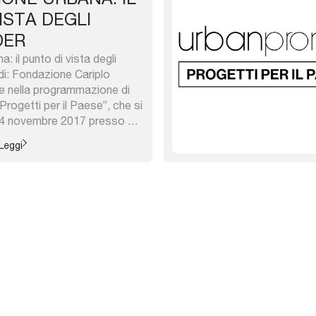
ISTA DEGLI
DER
: il punto di vista degli
di: Fondazione Cariplo
ce nella programmazione di
ogetti per il Paese”, che si
 24 novembre 2017 presso La
. Anche quest’anno la
Leggi
refigge l’importante
 facilitare lo scambio e