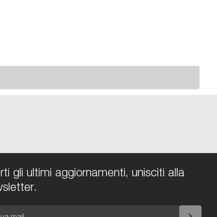
i gli ultimi aggiornamenti, unisciti alla
sletter.
chevron_right