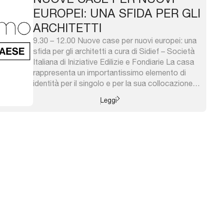
EUROPEI: UNA SFIDA PER GLI
ARCHITETTI
9.30 – 12.00 Nuove case per nuovi europei: una
sfida per gli architetti a cura di Sidief – Società
Italiana di Iniziative Edilizie e Fondiarie La casa
rappresenta un importantissimo elemento di
identità per il singolo e per la sua collocazione
nella società. A fronte dei mutamenti sociali,
Leggi
demografici, economici che la società sta
attraversando, ...