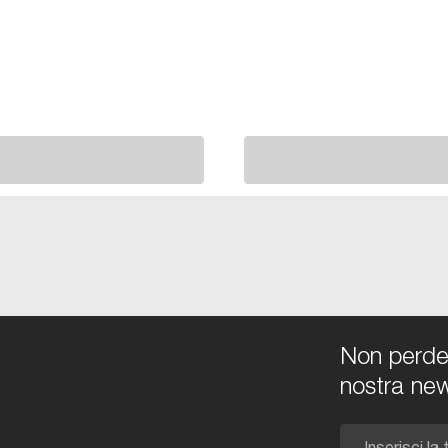
Non perdert
nostra new