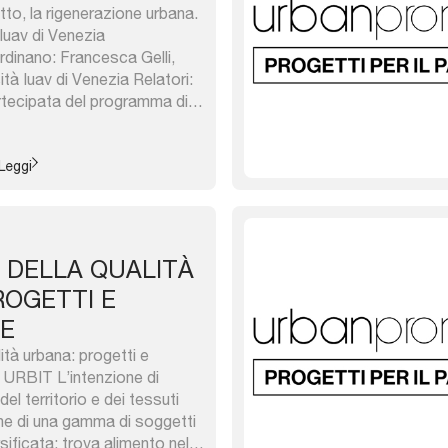
tto, la rigenerazione urbana.
 Iuav di Venezia
nano: Francesca Gelli,
ità Iuav di Venezia Relatori:
rtecipata del programma di
’ex Caserme Zannettelli a
lli, Università Iuav di
, Università Iuav di Venezia
Leggi
 crea valore? Rigenerazione
 DELLA QUALITÀ
ROGETTI E
E
lità urbana: progetti e
i URBIT L’intenzione di
 del territorio e dei tessuti
ne di una gamma di soggetti
ificata; trova alimento nel