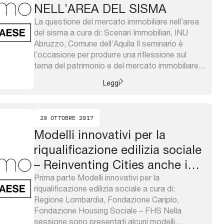
NELL’AREA DEL SISMA
La questione del mercato immobiliare nell’area
del sisma a cura di: Scenari Immobiliari, INU
Abruzzo, Comune dell’Aquila Il seminario è
l’occasione per produrre una riflessione sul
tema del patrimonio e del mercato immobiliare
pubblico e privato in ambiti molto sensibili e
Leggi
particolari come quelli che sono stati interessati
dal sisma 2009 e dal sisma 2016 ...
20 OTTOBRE 2017
Modelli innovativi per la
riqualificazione edilizia sociale
– Reinventing Cities anche in
Lombardia?
Prima parte Modelli innovativi per la
riqualificazione edilizia sociale a cura di:
Regione Lombardia, Fondazione Cariplo,
Fondazione Housing Sociale – FHS Nella
sessione sono presentati alcuni modelli