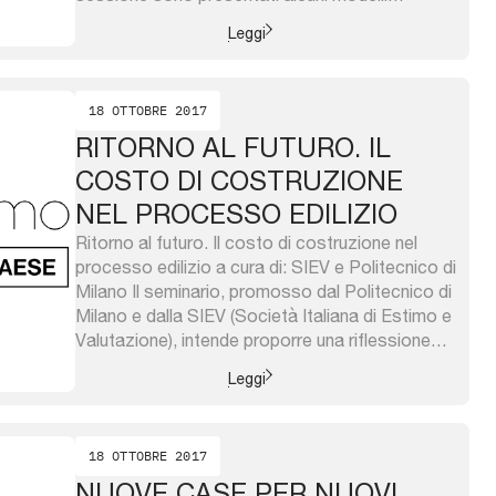
(tecnologici e di processo) innovativi nel campo
Leggi
dell’edilizia abitativa pubblica e privata capaci di
rilanciare, in un’ottica di sostenibilità anche
economica, la rigenerazione urbana, il recupero
18 OTTOBRE 2017
e la ...
RITORNO AL FUTURO. IL
COSTO DI COSTRUZIONE
NEL PROCESSO EDILIZIO
Ritorno al futuro. Il costo di costruzione nel
processo edilizio a cura di: SIEV e Politecnico di
Milano Il seminario, promosso dal Politecnico di
Milano e dalla SIEV (Società Italiana di Estimo e
Valutazione), intende proporre una riflessione
sulle problematiche riferite alla stima e al
Leggi
controllo dei costi di costruzione nel processo
edilizio. Il tema, pur ...
18 OTTOBRE 2017
NUOVE CASE PER NUOVI