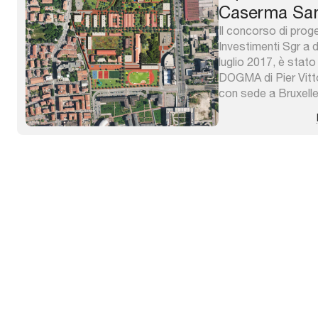
Caserma Sa
Il concorso di pro
Investimenti Sgr a
luglio 2017, è stato
DOGMA di Pier Vitto
con sede a Bruxelle
progetto si pone l’o
caserma Sani di Bol