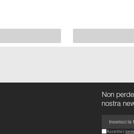
Non perdert
nostra new
Accetto i
term