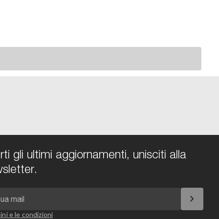
i gli ultimi aggiornamenti, unisciti alla
sletter.
chevron_right
ini e le condizioni