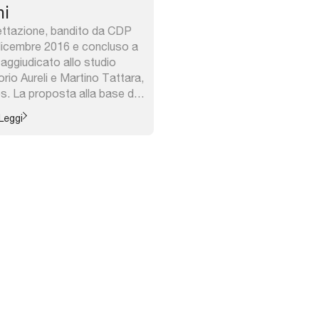
ni
gettazione, bandito da CDP
 dicembre 2016 e concluso a
 aggiudicato allo studio
rio Aureli e Martino Tattara,
s. La proposta alla base del
biettivo di trasformare l’ex
Leggi
ogna in un segmento di un ...