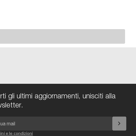
i gli ultimi aggiornamenti, unisciti alla
sletter.
chevron_right
ini e le condizioni