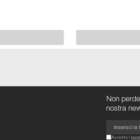
Non perdert
nostra new
Accetto i
term