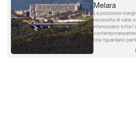
Melara
La posizione margina
necessita di varie o
interessano tutta l’
contemporaneamente 
che riguardano par
residenziale di Roz
complesso di edili
anni ‘70 comunemen
quadrilatero, che sc
realizzazione soprat