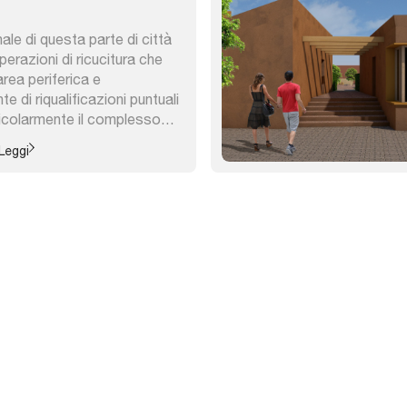
le di questa parte di città
perazioni di ricucitura che
area periferica e
di riqualificazioni puntuali
ticolarmente il complesso
zol Melara, un imponente
Leggi
zia economico-popolare degli
te conosciuto come il
onta l’età dell’epoca di
tutto in ...