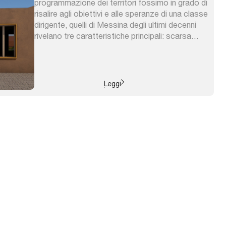
programmazione dei territori fossimo in grado di
risalire agli obiettivi e alle speranze di una classe
dirigente, quelli di Messina degli ultimi decenni
rivelano tre caratteristiche principali: scarsa
considerazione di ciò che accade al di fuori del
centro; incapacità nel governo del disegno
urbano; assenza di una lettura ...
Leggi