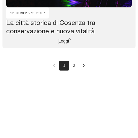
12 NOVEMBRE 2017
La città storica di Cosenza tra
conservazione e nuova vitalità
Leggi
chevron_left
chevron_right
1
2