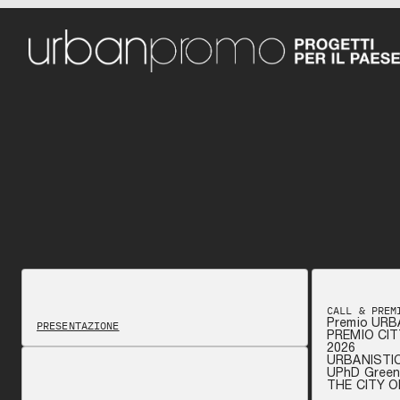
CALL & PREM
Premio URB
PRESENTAZIONE
PREMIO CIT
2026
URBANISTI
UPhD Green 
THE CITY 