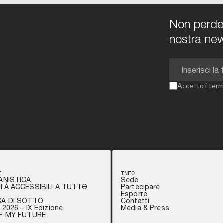
Non perdert
nostra new
Accetto i
term
I
INFO
ANISTICA
Sede
TÀ ACCESSIBILI A TUTTƏ
Partecipare
Esporre
CA DI SOTTO
Contatti
2026 – IX Edizione
Media & Press
OF MY FUTURE