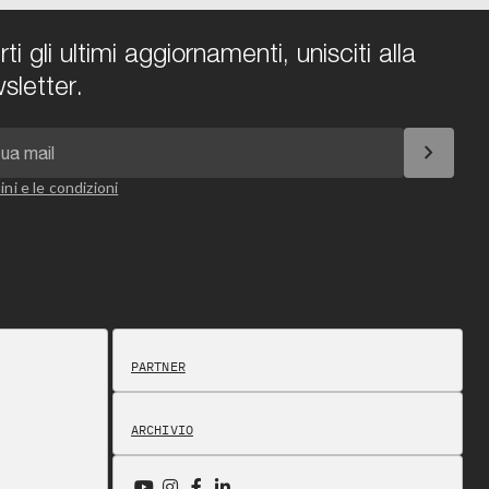
i gli ultimi aggiornamenti, unisciti alla
sletter.
chevron_right
ini e le condizioni
PARTNER
ARCHIVIO