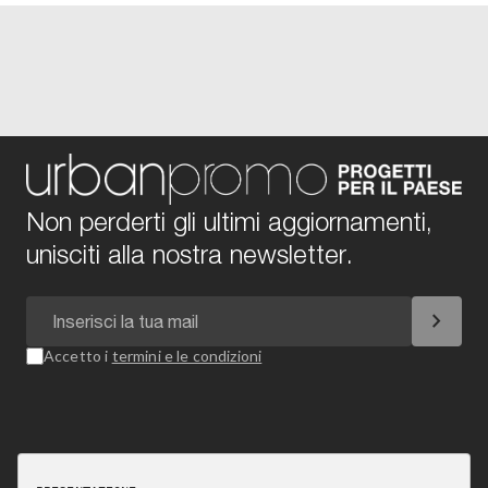
Non perderti gli ultimi aggiornamenti,
unisciti alla nostra newsletter.
chevron_right
Accetto i
termini e le condizioni