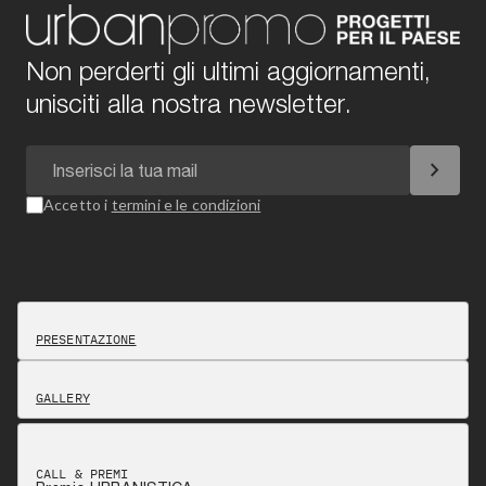
Non perderti gli ultimi aggiornamenti,
unisciti alla nostra newsletter.
chevron_right
Accetto i
termini e le condizioni
PRESENTAZIONE
GALLERY
CALL & PREMI