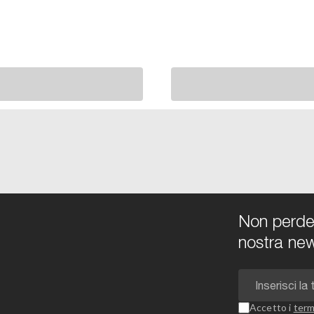
Non perdert
nostra new
Accetto i
term