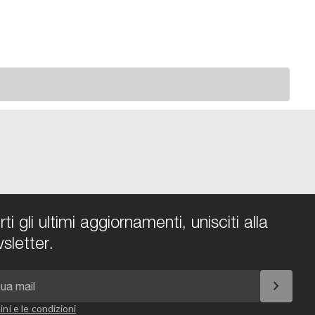
i gli ultimi aggiornamenti, unisciti alla
sletter.
chevron_right
ini e le condizioni