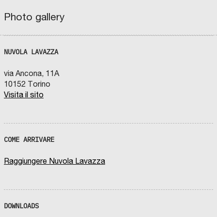
Photo gallery
chevron_left
chevron_right
fullscreen
NUVOLA LAVAZZA
via Ancona, 11A
10152 Torino
Visita il sito
COME ARRIVARE
Raggiungere Nuvola Lavazza
DOWNLOADS