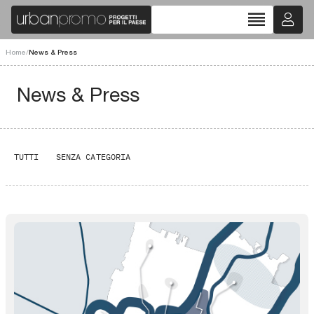
reorder
Home
/
News & Press
News & Press
TUTTI
SENZA CATEGORIA