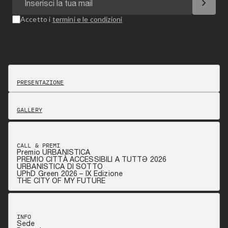
chevron_right
Accetto i
termini e le condizioni
PRESENTAZIONE
GALLERY
CALL & PREMI
Premio URBANISTICA
PREMIO CITTÀ ACCESSIBILI A TUTTƏ 2026
URBANISTICA DI SOTTO
UPhD Green 2026 – IX Edizione
THE CITY OF MY FUTURE
INFO
Sede