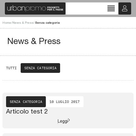
reorder
Home
/
News & Press
/
Senza categoria
News & Press
TUTTI
SENZA CATEGORIA
SENZA CATEGORIA
10 LUGLIO 2017
Articolo test 2
Leggi