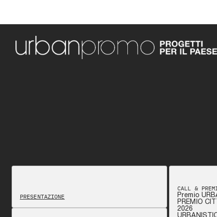
CALL & PREM
Premio URB
PRESENTAZIONE
PREMIO CIT
2026
URBANISTI