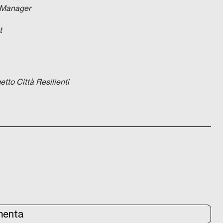
s Manager
t
etto Città Resilienti
enta