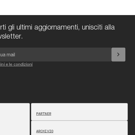
i gli ultimi aggiornamenti, unisciti alla
sletter.
chevron_right
ini e le condizioni
PARTNER
ARCHIVIO