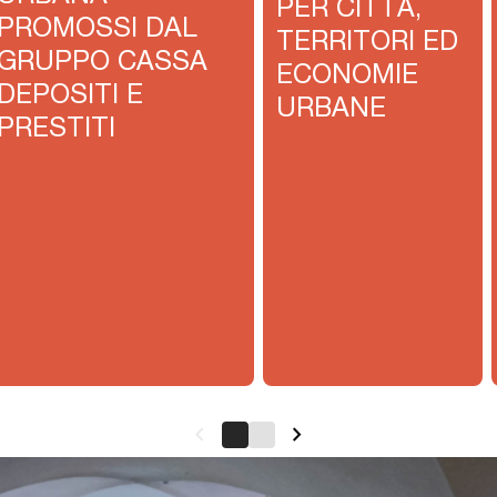
PER CITTÀ,
PROMOSSI DAL
TERRITORI ED
GRUPPO CASSA
ECONOMIE
DEPOSITI E
URBANE
PRESTITI
keyboard_arrow_left
keyboard_arrow_right