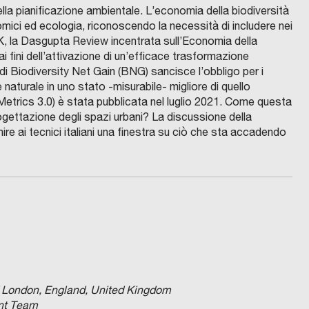
lla pianificazione ambientale. L’economia della biodiversità
nomici ed ecologia, riconoscendo la necessità di includere nei
UK, la Dasgupta Review incentrata sull’Economia della
i fini dell’attivazione di un’efficace trasformazione
di Biodiversity Net Gain (BNG) sancisce l’obbligo per i
e naturale in uno stato -misurabile- migliore di quello
 Metrics 3.0) è stata pubblicata nel luglio 2021. Come questa
rogettazione degli spazi urbani? La discussione della
ire ai tecnici italiani una finestra su ciò che sta accadendo
nd London, England, United Kingdom
ent Team