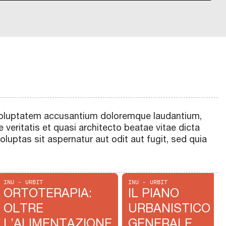
t voluptatem accusantium doloremque laudantium,
 veritatis et quasi architecto beatae vitae dicta
uptas sit aspernatur aut odit aut fugit, sed quia
INU - URBIT
INU - URBIT
ORTOTERAPIA:
IL PIANO
OLTRE
URBANISTICO
L’ALIMENTAZIONE
GENERALE