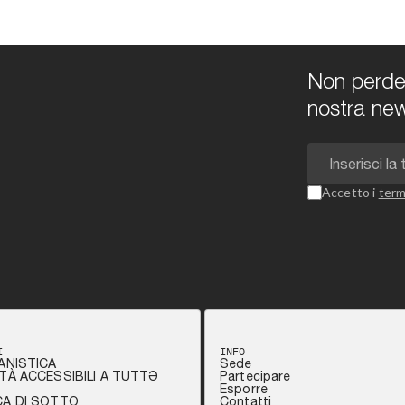
Non perdert
nostra new
Accetto i
term
I
INFO
ANISTICA
Sede
TÀ ACCESSIBILI A TUTTƏ
Partecipare
Esporre
CA DI SOTTO
Contatti