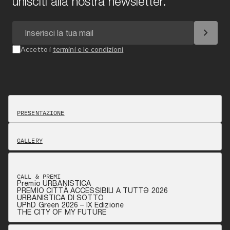
unisciti alla nostra newsletter.
chevron_right
Accetto i
termini e le condizioni
PRESENTAZIONE
GALLERY
CALL & PREMI
Premio URBANISTICA
PREMIO CITTÀ ACCESSIBILI A TUTTƏ 2026
URBANISTICA DI SOTTO
UPhD Green 2026 – IX Edizione
THE CITY OF MY FUTURE