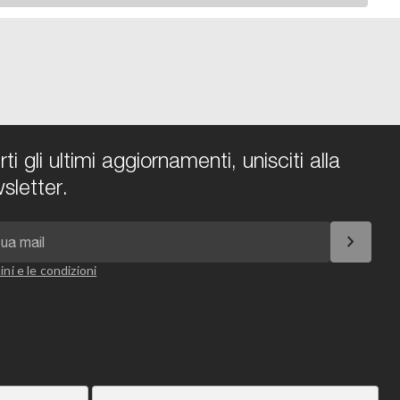
i gli ultimi aggiornamenti, unisciti alla
sletter.
chevron_right
ini e le condizioni