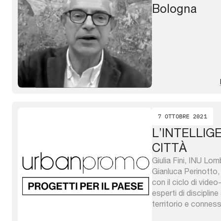
Bologna
7 OTTOBRE 2021
L’INTELLIG
CITTÀ
Giulia Fini, INU Lom
Gianluca Perinotto,
con il ciclo di video-
esperti di discipline 
territorio e conness
realizzate dall’INU e