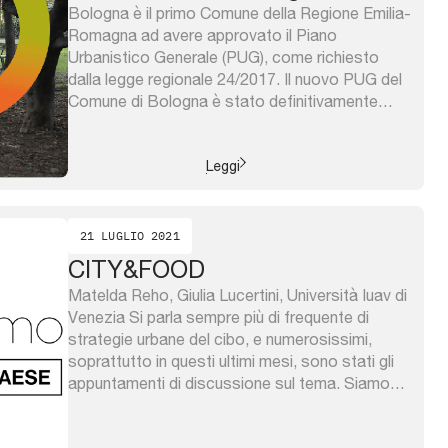
Bologna è il primo Comune della Regione Emilia-
Romagna ad avere approvato il Piano
Urbanistico Generale (PUG), come richiesto
dalla legge regionale 24/2017. Il nuovo PUG del
Comune di Bologna è stato definitivamente
approvato il 26 luglio 2021 ed entrato in vigore il
29 settembre 2021. Il Piano ha colto due sfide,
quella dell’innovazione e quella ...
Leggi
21 LUGLIO 2021
CITY&FOOD
Matelda Reho, Giulia Lucertini, Università Iuav di
Venezia Si parla sempre più di frequente di
strategie urbane del cibo, e numerosissimi,
soprattutto in questi ultimi mesi, sono stati gli
appuntamenti di discussione sul tema. Siamo
infatti in una fase più matura, in cui è possibile
formulare valutazioni e sciogliere alcuni nodi