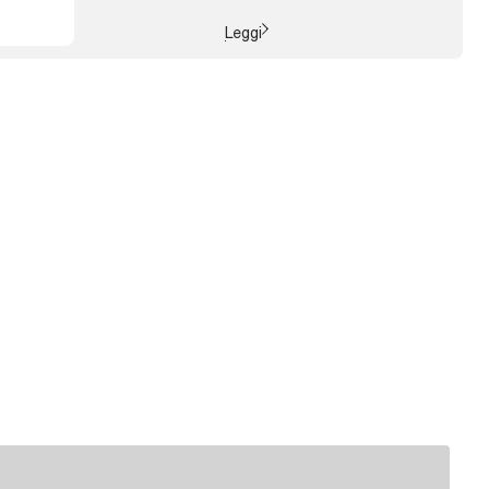
relativi alla governance dei ...
Leggi