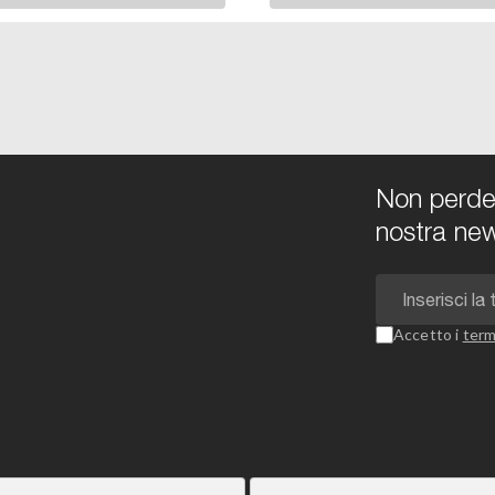
Non perdert
nostra new
Accetto i
term