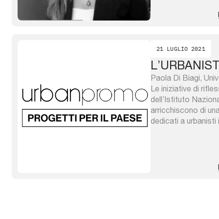
21 LUGLIO 2021
L’URBANIS
Paola Di Biagi, Univ
Le iniziative di rif
dell’Istituto Naziona
arricchiscono di una
dedicati a urbanisti
sono stati costruiti
comunanza/opposizi
approcci politico-cu
riferimento al parti
l’INU. ...