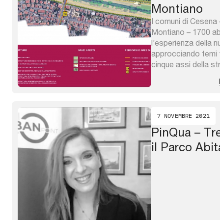
Montiano
I comuni di Cesena 
Montiano – 1700 abi
l’esperienza della n
approcciando temi t
cinque assi della st
climatica ed ambient
attrattiva; rigenerare
vivere i quartieri e l
ed ...
7 NOVEMBRE 2021
PinQua – Tre
il Parco Abit