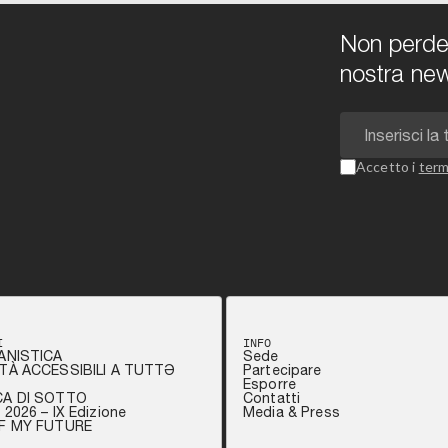
Non perdert
nostra new
Accetto i
term
I
INFO
ANISTICA
Sede
TÀ ACCESSIBILI A TUTTƏ
Partecipare
Esporre
CA DI SOTTO
Contatti
2026 – IX Edizione
Media & Press
OF MY FUTURE