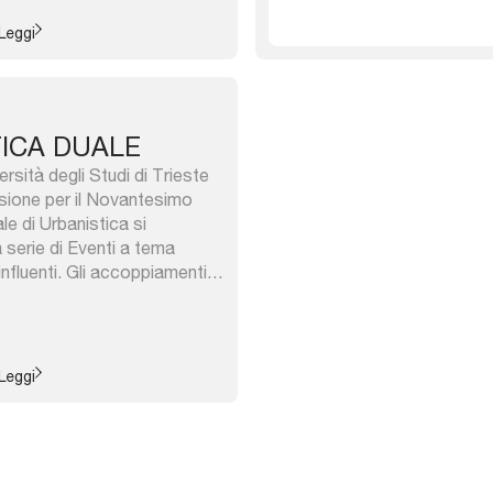
Leggi
TICA DUALE
ersità degli Studi di Trieste
lessione per il Novantesimo
le di Urbanistica si
 serie di Eventi a tema
 influenti. Gli accoppiamenti
 considerando ruoli,
one di interessi e/o
lturali e, naturalmente, con
colare rapporto stabilito con
Leggi