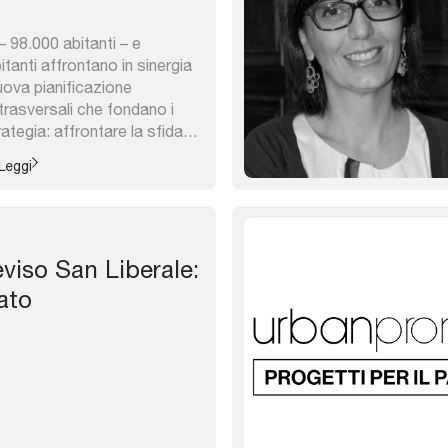
– 98.000 abitanti – e
tanti affrontano in sinergia
uova pianificazione
rasversali che fondano i
rategia: affrontare la sfida
ale; rendere la città
Leggi
 e riqualificare la città;
e frazioni; valorizzare i luoghi
viso San Liberale:
ato