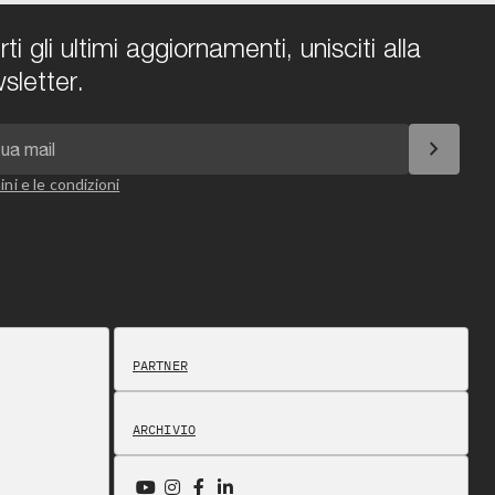
i gli ultimi aggiornamenti, unisciti alla
sletter.
chevron_right
ini e le condizioni
PARTNER
ARCHIVIO