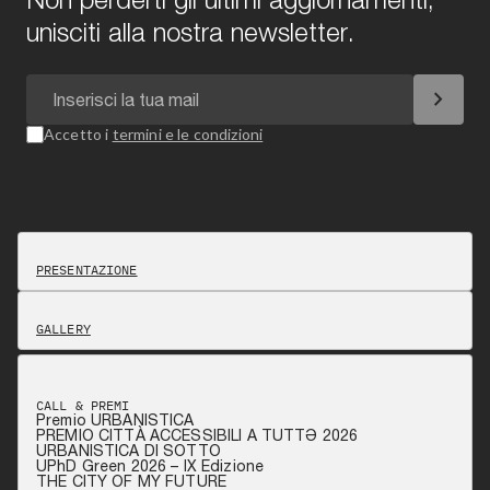
unisciti alla nostra newsletter.
chevron_right
Accetto i
termini e le condizioni
PRESENTAZIONE
GALLERY
CALL & PREMI
Premio URBANISTICA
PREMIO CITTÀ ACCESSIBILI A TUTTƏ 2026
URBANISTICA DI SOTTO
UPhD Green 2026 – IX Edizione
THE CITY OF MY FUTURE