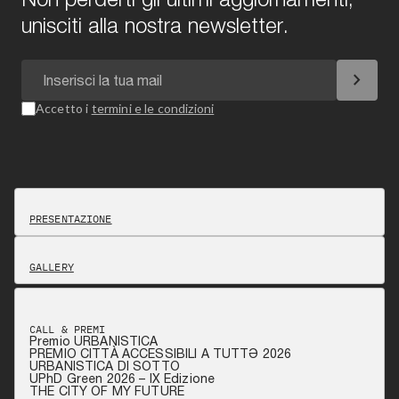
unisciti alla nostra newsletter.
chevron_right
Accetto i
termini e le condizioni
PRESENTAZIONE
GALLERY
CALL & PREMI
Premio URBANISTICA
PREMIO CITTÀ ACCESSIBILI A TUTTƏ 2026
URBANISTICA DI SOTTO
UPhD Green 2026 – IX Edizione
THE CITY OF MY FUTURE