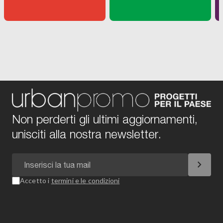
Non perderti gli ultimi aggiornamenti,
unisciti alla nostra newsletter.
chevron_right
Accetto i
termini e le condizioni