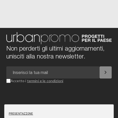
Non perderti gli ultimi aggiornamenti,
unisciti alla nostra newsletter.
chevron_right
Accetto i
termini e le condizioni
PRESENTAZIONE