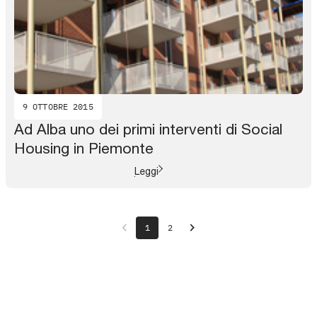
9 OTTOBRE 2015
Ad Alba uno dei primi interventi di Social
Housing in Piemonte
Leggi
chevron_left
chevron_right
1
2